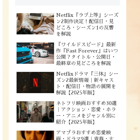
Netflix『ラブ上等』シーズ
ン2制作決定！配信日・見
どころ・シーズン1の反響
を解説
『ワイルドスピード』最新
作『Fast Forever』はいつ
公開？タイトル・公開日・
最終章の見どころを解説
Netflixドラマ『三体』シー
ズン2最新情報｜新キャス
ト・配信日・物語の展開を
解説【2025年版】
ネトフリ映画おすすめ30選
｜アクション・恋愛・ホラ
ー・アニメをジャンル別に
紹介【2025年版】
アマプラおすすめ恋愛映
画・ドラマ9選｜青春・大