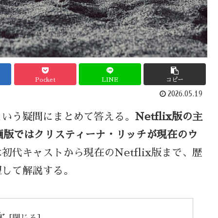
Pocket
LINE
コピー
2026.05.19
という疑問にまとめて答える。
Netflix版の主
映画版ではクリスティーナ・リッチが現在のウ
初代キャストから現在のNetflix版まで、歴
理して解説する。
次