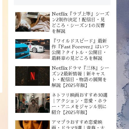
Netflix『ラブ上等』シーズ
ン2制作決定！配信日・見
どころ・シーズン1の反響
を解説
『ワイルドスピード』最新
作『Fast Forever』はいつ
公開？タイトル・公開日・
最終章の見どころを解説
Netflixドラマ『三体』シー
ズン2最新情報｜新キャス
ト・配信日・物語の展開を
解説【2025年版】
ネトフリ映画おすすめ30選
｜アクション・恋愛・ホラ
ー・アニメをジャンル別に
紹介【2025年版】
アマプラおすすめ恋愛映
画・ドラマ9選｜青春・大