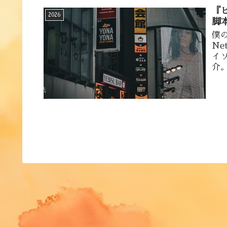
『
2026
脚
僕
N
イ
介