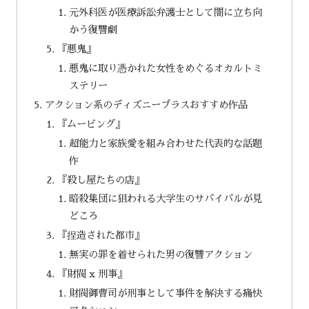
元外科医が医療訴訟弁護士として闇に立ち向
かう復讐劇
『悪鬼』
悪鬼に取り憑かれた女性をめぐるオカルトミ
ステリー
アクション系のディズニープラスおすすめ作品
『ムービング』
超能力と家族愛を組み合わせた代表的な話題
作
『殺し屋たちの店』
暗殺集団に狙われる大学生のサバイバルが見
どころ
『捏造された都市』
無実の罪を着せられた男の復讐アクション
『財閥 x 刑事』
財閥御曹司が刑事として事件を解決する痛快