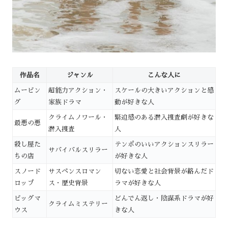
作品名
ジャンル
こんな人に
ムービン
超能力アクション・
スケールの大きいアクションと感
グ
家族ドラマ
動が好きな人
クライムノワール・
緊迫感のある潜入捜査劇が好きな
最悪の悪
潜入捜査
人
殺し屋た
テンポのいいアクションスリラー
サバイバルスリラー
ちの店
が好きな人
スノード
サスペンスロマン
切ない恋愛と社会背景が絡んだド
ロップ
ス・歴史背景
ラマが好きな人
ビッグマ
どんでん返し・陰謀系ドラマが好
クライムミステリー
ウス
きな人