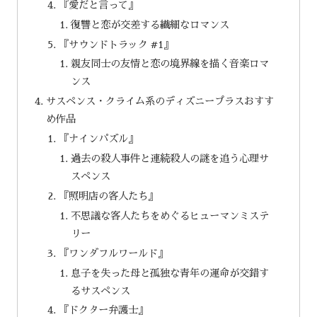
『愛だと言って』
復讐と恋が交差する繊細なロマンス
『サウンドトラック #1』
親友同士の友情と恋の境界線を描く音楽ロマ
ンス
サスペンス・クライム系のディズニープラスおすす
め作品
『ナインパズル』
過去の殺人事件と連続殺人の謎を追う心理サ
スペンス
『照明店の客人たち』
不思議な客人たちをめぐるヒューマンミステ
リー
『ワンダフルワールド』
息子を失った母と孤独な青年の運命が交錯す
るサスペンス
『ドクター弁護士』