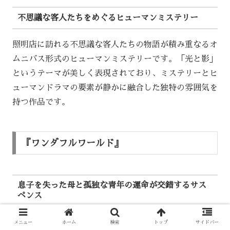
不思議な客人たちをめぐるヒューマンミステリー
照明店に訪れる不思議な客人たちの物語が積み重なるオ
ムニバス形式のヒューマンミステリーです。「光と影」
というテーマが美しく表現されており、ミステリーとヒ
ューマンドラマの要素が静かに融合した独特の雰囲気を
持つ作品です。
『ワンダフルワールド』
息子を失った母と孤独な青年の運命が交錯するサス
ペンス
交通事故で息子を失った母親が、犯人に法的措置だけで
メニュー
ホーム
検索
トップ
サイドバー