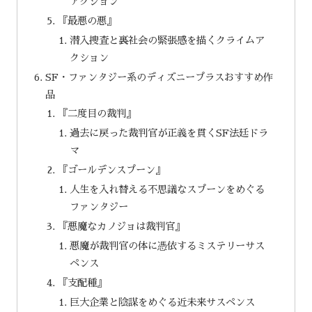
アクション
『最悪の悪』
潜入捜査と裏社会の緊張感を描くクライムア
クション
SF・ファンタジー系のディズニープラスおすすめ作
品
『二度目の裁判』
過去に戻った裁判官が正義を貫くSF法廷ドラ
マ
『ゴールデンスプーン』
人生を入れ替える不思議なスプーンをめぐる
ファンタジー
『悪魔なカノジョは裁判官』
悪魔が裁判官の体に憑依するミステリーサス
ペンス
『支配種』
巨大企業と陰謀をめぐる近未来サスペンス