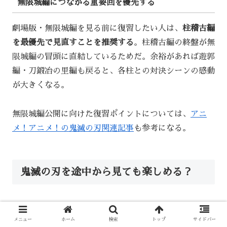
無限城編につながる重要回を優先する
劇場版・無限城編を見る前に復習したい人は、
柱稽古編
を最優先で見直すことを推奨する
。柱稽古編の終盤が無
限城編の冒頭に直結しているためだ。余裕があれば遊郭
編・刀鍛冶の里編も戻ると、各柱との対決シーンの感動
が大きくなる。
無限城編公開に向けた復習ポイントについては、
アニ
メ！アニメ！の鬼滅の刃関連記事
も参考になる。
鬼滅の刃を途中から見ても楽しめる？
映像やバトルは途中からでも楽しめる
メニュー
ホーム
検索
トップ
サイドバー