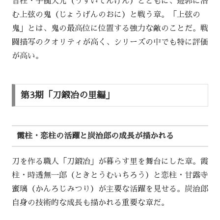
音柱・宇髄天元（うずいてんげん）とともに、遊郭に潜
む上弦の鬼（じょうげんのおに）と戦う章。「上弦の
鬼」とは、鬼の最高位に位置する強力な敵のことだ。戦
闘描写のクオリティが高く、シリーズの中でも特に評価
が高い。
第3期「刀鍛冶の里編」
霞柱・恋柱の活躍と炭治郎の成長が描かれる
刀を作る職人「刀鍛冶」が暮らす里を舞台にした章。霞
柱・時透無一郎（ときとうむいちろう）と恋柱・甘露寺
蜜璃（かんろじみつり）が主要な活躍を見せる。炭治郎
自身の技術的な成長も描かれる重要な章だ。