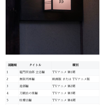
視聴順
タイトル
種別
1
竈門炭治郎 立志編
TVアニメ 第1期
2
無限列車編
映画版 または TVアニメ版
3
遊郭編
TVアニメ 第2期
4
刀鍛冶の里編
TVアニメ 第3期
5
柱稽古編
TVアニメ 第4期