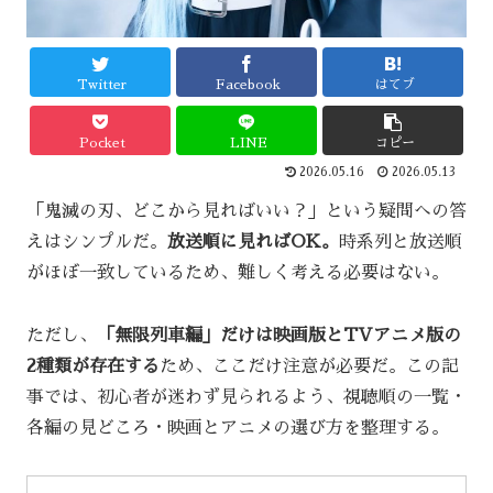
Twitter
Facebook
はてブ
Pocket
LINE
コピー
2026.05.16
2026.05.13
「鬼滅の刃、どこから見ればいい？」という疑問への答
えはシンプルだ。
放送順に見ればOK。
時系列と放送順
がほぼ一致しているため、難しく考える必要はない。
ただし、
「無限列車編」だけは映画版とTVアニメ版の
2種類が存在する
ため、ここだけ注意が必要だ。この記
事では、初心者が迷わず見られるよう、視聴順の一覧・
各編の見どころ・映画とアニメの選び方を整理する。