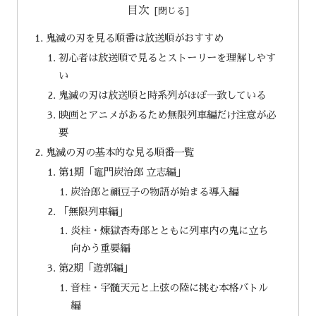
目次
鬼滅の刃を見る順番は放送順がおすすめ
初心者は放送順で見るとストーリーを理解しやす
い
鬼滅の刃は放送順と時系列がほぼ一致している
映画とアニメがあるため無限列車編だけ注意が必
要
鬼滅の刃の基本的な見る順番一覧
第1期「竈門炭治郎 立志編」
炭治郎と禰豆子の物語が始まる導入編
「無限列車編」
炎柱・煉獄杏寿郎とともに列車内の鬼に立ち
向かう重要編
第2期「遊郭編」
音柱・宇髄天元と上弦の陸に挑む本格バトル
編