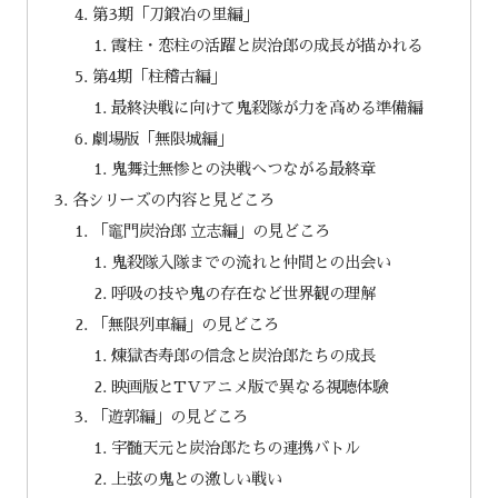
第3期「刀鍛冶の里編」
霞柱・恋柱の活躍と炭治郎の成長が描かれる
第4期「柱稽古編」
最終決戦に向けて鬼殺隊が力を高める準備編
劇場版「無限城編」
鬼舞辻無惨との決戦へつながる最終章
各シリーズの内容と見どころ
「竈門炭治郎 立志編」の見どころ
鬼殺隊入隊までの流れと仲間との出会い
呼吸の技や鬼の存在など世界観の理解
「無限列車編」の見どころ
煉獄杏寿郎の信念と炭治郎たちの成長
映画版とTVアニメ版で異なる視聴体験
「遊郭編」の見どころ
宇髄天元と炭治郎たちの連携バトル
上弦の鬼との激しい戦い